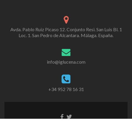
Avda. Pablo Ruiz Picaso 12. Conjunto Resi. San Luis Bl. 1
Loc. 1. San Pedro de Alcantara. Málaga. España.
info@iglucena.com
+34 952 78 16 31
Enlace
Enlace
de
de
Facebook
Twitter
Copyright © IG Lucena