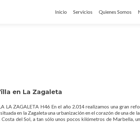
Ir
s para mejorar la experiencia de navegación y uso de la web.
ACEP
al
Inicio
Servicios
Quienes Somos
contenido
lla en La Zagaleta
 LA ZAGALETA H46 En el año 2.014 realizamos una gran refo
a situada en la Zagaleta una urbanización en el corazón de una de la
a Costa del Sol, a tan sólo unos pocos kilómetros de Marbella, u